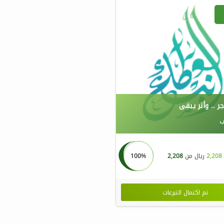
ر .. وأثر يبقى
ب
2,208
ريال من
2,208
100%
تم اكتمال التبرعات