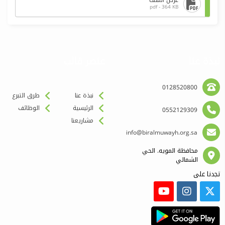
عرض الملف
pdf - 364 KB
نبذة عنا
عنصر قالب
0128520800
نبذة عنا
طرق التبرع
الرئيسية
الوظائف
0552129309
مشاريعنا
info@biralmuwayh.org.sa
محافظة المويه. الحي
الشمالي
تجدنا على